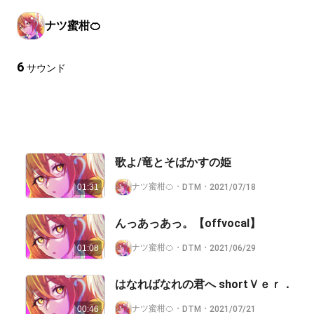
ナツ蜜柑🍊
6
サウンド
歌よ/竜とそばかすの姫
ナツ蜜柑🍊
・
・
DTM
2021/07/18
01:31
んっあっあっ。【offvocal】
ナツ蜜柑🍊
・
・
DTM
2021/06/29
01:08
はなればなれの君へ shortＶｅｒ．
ナツ蜜柑🍊
・
・
DTM
2021/07/21
00:46