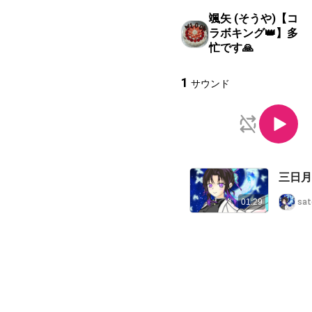
颯矢 (そうや)【コ
ラボキング👑】多
忙です🙏
1
サウンド
三日月
01:29
sa